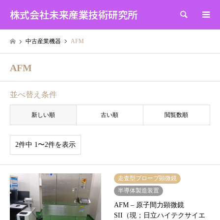
株式会社未来産業技術研究所
検索
中古産業機器
AFM
AFM
並べ替え条件
新しい順
古い順
閲覧数順
2件中 1〜2件を表示
走査型プローブ顕微鏡
半導体製造装置
AFM – 原子間力顕微鏡
SII（現；日立ハイテクサイエ