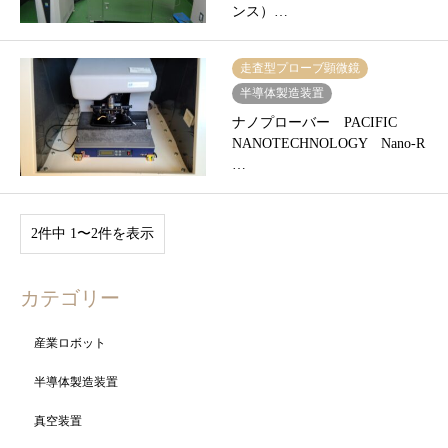
ンス）…
走査型プローブ顕微鏡
半導体製造装置
ナノプローバー PACIFIC
NANOTECHNOLOGY Nano-R
…
2件中 1〜2件を表示
カテゴリー
産業ロボット
半導体製造装置
真空装置