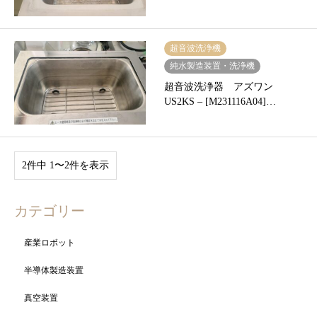
超音波洗浄機
純水製造装置・洗浄機
超音波洗浄器 アズワン
US2KS – [M231116A04]…
2件中 1〜2件を表示
カテゴリー
産業ロボット
半導体製造装置
真空装置