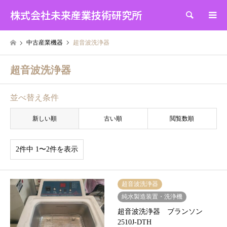
株式会社未来産業技術研究所
検索
中古産業機器
超音波洗浄器
超音波洗浄器
並べ替え条件
新しい順
古い順
閲覧数順
2件中 1〜2件を表示
超音波洗浄器
純水製造装置・洗浄機
超音波洗浄器 ブランソン
2510J-DTH