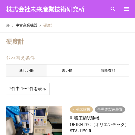
株式会社未来産業技術研究所
検索
中古産業機器
硬度計
硬度計
並べ替え条件
新しい順
古い順
閲覧数順
2件中 1〜2件を表示
引張試験機
半導体製造装置
引張圧縮試験機
ORIENTEC（オリエンテック）
STA-1150 R…