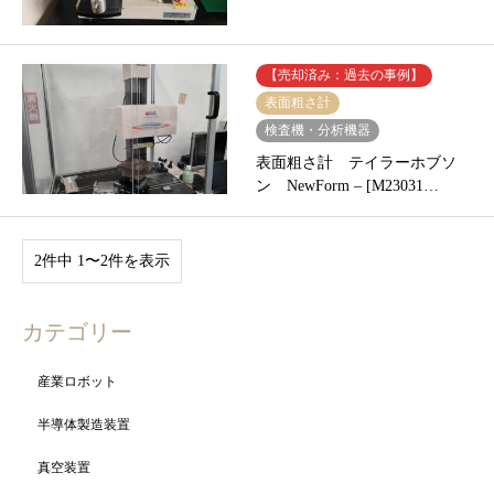
【売却済み：過去の事例】
表面粗さ計
検査機・分析機器
表面粗さ計 テイラーホブソ
ン NewForm – [M23031…
2件中 1〜2件を表示
カテゴリー
産業ロボット
半導体製造装置
真空装置