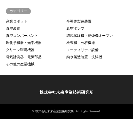
カテゴリー
産業ロボット
半導体製造装置
真空装置
真空ポンプ
真空コンポーネント
環境試験機・乾燥機オーブン
理化学機器・光学機器
検査機・分析機器
クリーン環境機器
ユーティリティ設備
電気計測器・電気部品
純水製造装置・洗浄機
その他の産業機械
株式会社未来産業技術研究所
©
株式会社未来産業技術研究所
. All Rights Reserved.