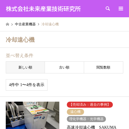
株式会社未来産業技術研究所
検索
中古産業機器
冷却遠心機
冷却遠心機
並べ替え条件
新しい順
古い順
閲覧数順
4件中 1〜4件を表示
【売却済み：過去の事例】
遠心機
理化学機器・光学機器
高速冷却遠心機 SAKUMA