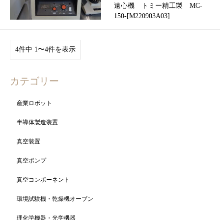
遠心機 トミー精工製 MC-
150-[M220903A03]
4件中 1〜4件を表示
カテゴリー
産業ロボット
半導体製造装置
真空装置
真空ポンプ
真空コンポーネント
環境試験機・乾燥機オーブン
理化学機器・光学機器