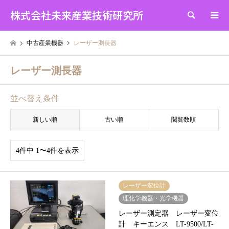
株式会社未来産業技術研究所
検索
中古産業機器
レーザー測長器
レーザー測長器
並べ替え条件
新しい順
古い順
閲覧数順
4件中 1〜4件を表示
レーザー変位計
理化学機器・光学機器
レーザー測定器 レーザー変位
計 キーエンス LT-9500/LT-