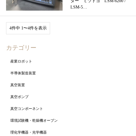
ター ミツトヨ LSM-6200 /
LSM-5…
4件中 1〜4件を表示
カテゴリー
産業ロボット
半導体製造装置
真空装置
真空ポンプ
真空コンポーネント
環境試験機・乾燥機オーブン
理化学機器・光学機器