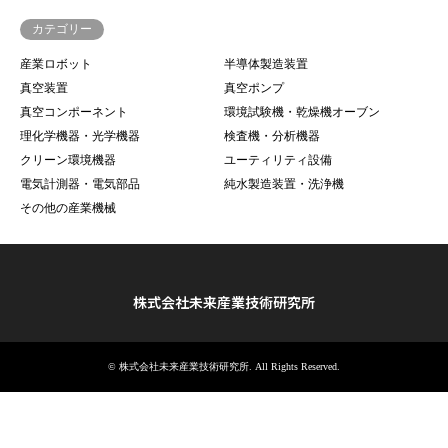
カテゴリー
産業ロボット
半導体製造装置
真空装置
真空ポンプ
真空コンポーネント
環境試験機・乾燥機オーブン
理化学機器・光学機器
検査機・分析機器
クリーン環境機器
ユーティリティ設備
電気計測器・電気部品
純水製造装置・洗浄機
その他の産業機械
株式会社未来産業技術研究所
©
株式会社未来産業技術研究所
. All Rights Reserved.