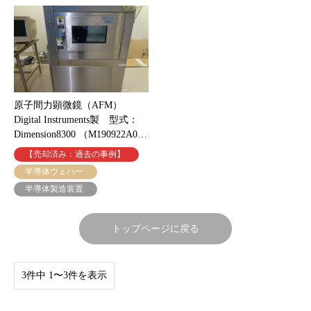
原子間力顕微鏡（AFM）
Digital Instruments製 型式：
Dimension8300 （M190922A0…
【売却済み：過去の事例】
半導体ウェハー
半導体製造装置
トップページに戻る
3件中 1〜3件を表示