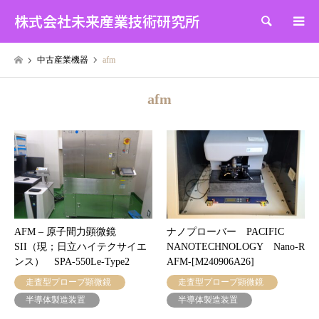
株式会社未来産業技術研究所
検索
中古産業機器
afm
afm
AFM – 原子間力顕微鏡
ナノプローバー PACIFIC
SII（現；日立ハイテクサイエ
NANOTECHNOLOGY Nano-R
ンス） SPA-550Le-Type2
AFM-[M240906A26]
走査型プローブ顕微鏡
走査型プローブ顕微鏡
半導体製造装置
半導体製造装置