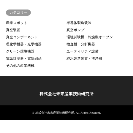
カテゴリー
産業ロボット
半導体製造装置
真空装置
真空ポンプ
真空コンポーネント
環境試験機・乾燥機オーブン
理化学機器・光学機器
検査機・分析機器
クリーン環境機器
ユーティリティ設備
電気計測器・電気部品
純水製造装置・洗浄機
その他の産業機械
株式会社未来産業技術研究所
©
株式会社未来産業技術研究所
. All Rights Reserved.