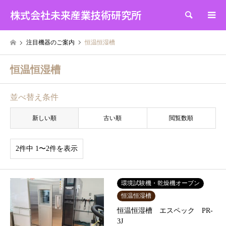
株式会社未来産業技術研究所
検索
注目機器のご案内
恒温恒湿槽
恒温恒湿槽
並べ替え条件
新しい順
古い順
閲覧数順
2件中 1〜2件を表示
環境試験機・乾燥機オーブン
恒温恒湿槽
恒温恒湿槽 エスペック PR-
3J