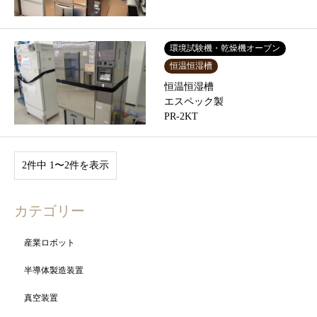
環境試験機・乾燥機オーブン
恒温恒湿槽
恒温恒湿槽
エスペック製
PR-2KT
2件中 1〜2件を表示
カテゴリー
産業ロボット
半導体製造装置
真空装置