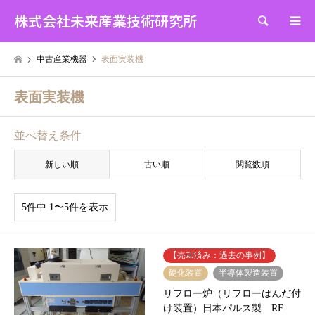
株式会社未来産業技術研究所
検索
中古産業機器
表面実装機
表面実装機
並べ替え条件
新しい順
古い順
閲覧数順
5件中 1〜5件を表示
【売却済み：過去の事例】
硬化装置
半導体製造装置
リフロー炉（リフローはんだ付
け装置）日本パルス製 RF-