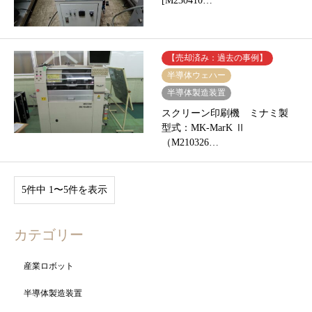
[M230410…
【売却済み：過去の事例】
半導体ウェハー
半導体製造装置
スクリーン印刷機 ミナミ製
型式：MK-MarK Ⅱ
（M210326…
5件中 1〜5件を表示
カテゴリー
産業ロボット
半導体製造装置