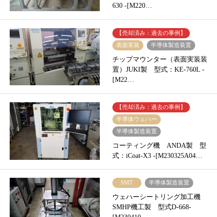
630 -[M220…
【売却済み：過去の事例】
表面実装
半導体製造装置
チップマウンター（表面実装装
置）JUKI製 型式：KE-760L -
[M22…
【売却済み：過去の事例】
半導体ウェハー
半導体製造装置
コーティング機 ANDA製 型
式：iCoat-X3 -[M230325A04…
SMT
半導体製造装置
ウェハーシートリング加工機
SMHP機工製 型式D-668-