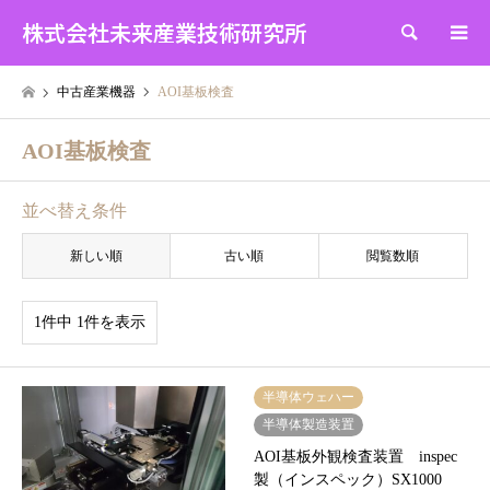
株式会社未来産業技術研究所
検索
中古産業機器
AOI基板検査
AOI基板検査
並べ替え条件
新しい順
古い順
閲覧数順
1件中 1件を表示
半導体ウェハー
半導体製造装置
AOI基板外観検査装置 inspec
製（インスペック）SX1000