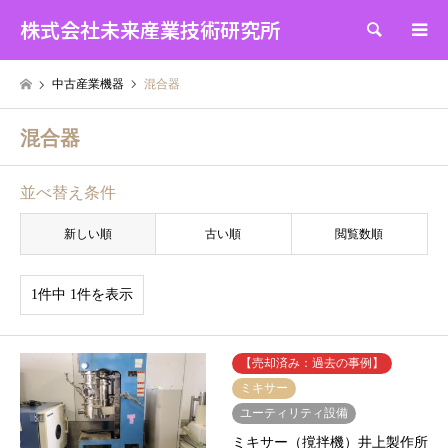
株式会社未来産業技術研究所
検索
中古産業機器
混合器
混合器
並べ替え条件
新しい順
古い順
閲覧数順
1件中 1件を表示
【売却済み：過去の事例】
ミキサー
ユーティリティ設備
ミキサー（撹拌機）井上製作所