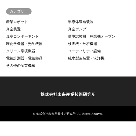
カテゴリー
産業ロボット
半導体製造装置
真空装置
真空ポンプ
真空コンポーネント
環境試験機・乾燥機オーブン
理化学機器・光学機器
検査機・分析機器
クリーン環境機器
ユーティリティ設備
電気計測器・電気部品
純水製造装置・洗浄機
その他の産業機械
株式会社未来産業技術研究所
©
株式会社未来産業技術研究所
. All Rights Reserved.