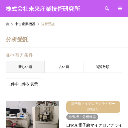
株式会社未来産業技術研究所
検索
中古産業機器
分析受託
分析受託
並べ替え条件
新しい順
古い順
閲覧数順
1件中 1件を表示
電子線マイクロアナライザー
（EPMA）
検査機・分析機器
EPMA 電子線マイクロアナライ