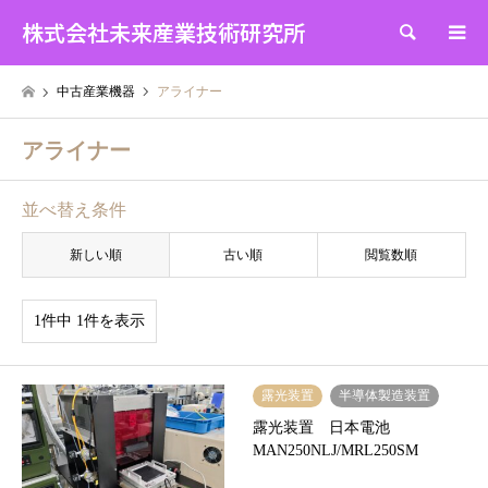
株式会社未来産業技術研究所
検索
中古産業機器
アライナー
アライナー
並べ替え条件
新しい順
古い順
閲覧数順
1件中 1件を表示
露光装置
半導体製造装置
露光装置 日本電池
MAN250NLJ/MRL250SM