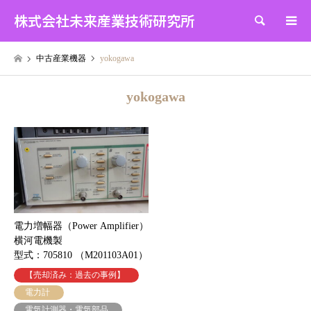
株式会社未来産業技術研究所
検索
中古産業機器
yokogawa
yokogawa
電力増幅器（Power Amplifier）
横河電機製
型式：705810 （M201103A01）
【売却済み：過去の事例】
電力計
電気計測器・電気部品