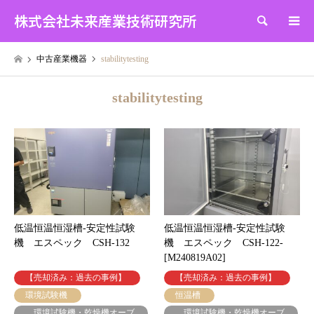
株式会社未来産業技術研究所
検索
中古産業機器
stabilitytesting
stabilitytesting
低温恒温恒湿槽-安定性試験
低温恒温恒湿槽-安定性試験
機 エスペック CSH-132
機 エスペック CSH-122-
[M240819A02]
【売却済み：過去の事例】
【売却済み：過去の事例】
環境試験機
恒温槽
環境試験機・乾燥機オーブ
環境試験機・乾燥機オーブ