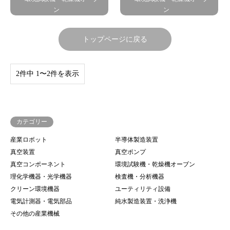
ン
ン
トップページに戻る
2件中 1〜2件を表示
カテゴリー
産業ロボット
半導体製造装置
真空装置
真空ポンプ
真空コンポーネント
環境試験機・乾燥機オーブン
理化学機器・光学機器
検査機・分析機器
クリーン環境機器
ユーティリティ設備
電気計測器・電気部品
純水製造装置・洗浄機
その他の産業機械