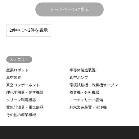
トップページに戻る
2件中 1〜2件を表示
カテゴリー
産業ロボット
半導体製造装置
真空装置
真空ポンプ
真空コンポーネント
環境試験機・乾燥機オーブン
理化学機器・光学機器
検査機・分析機器
クリーン環境機器
ユーティリティ設備
電気計測器・電気部品
純水製造装置・洗浄機
その他の産業機械