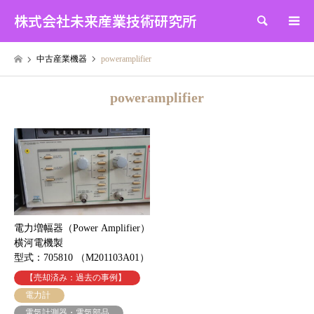
株式会社未来産業技術研究所
検索
中古産業機器
poweramplifier
poweramplifier
電力増幅器（Power Amplifier）
横河電機製
型式：705810 （M201103A01）
【売却済み：過去の事例】
電力計
電気計測器・電気部品