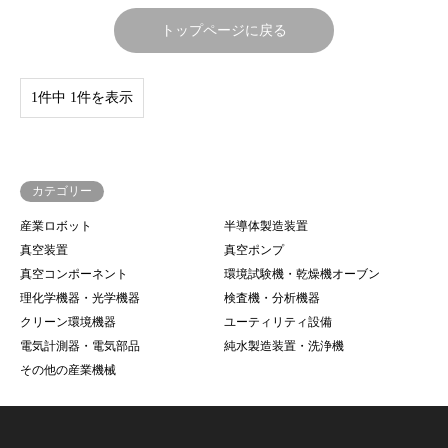
トップページに戻る
1件中 1件を表示
カテゴリー
産業ロボット
半導体製造装置
真空装置
真空ポンプ
真空コンポーネント
環境試験機・乾燥機オーブン
理化学機器・光学機器
検査機・分析機器
クリーン環境機器
ユーティリティ設備
電気計測器・電気部品
純水製造装置・洗浄機
その他の産業機械