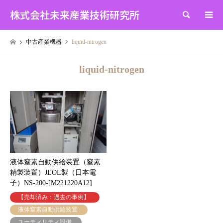
株式会社未来産業技術研究所
検索
中古産業機器
liquid-nitrogen
liquid-nitrogen
液体窒素自動供給装置（窒素
精製装置）JEOL製（日本電
子）NS-200-[M221220A12]
【売却済み：過去の事例】
液体窒素自動供給装置
ユーティリティ設備