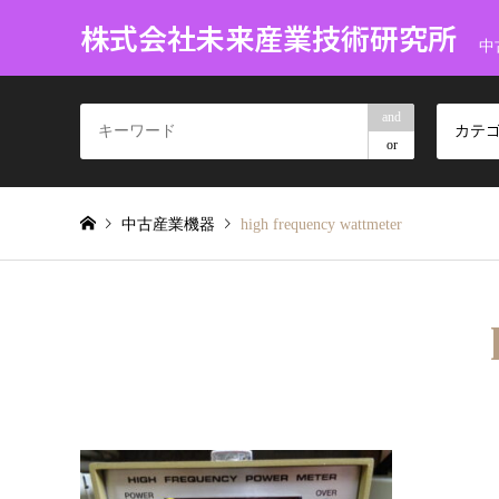
株式会社未来産業技術研究所
中
and
カテ
or
中古産業機器
high frequency wattmeter