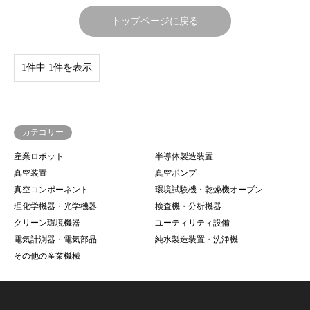
トップページに戻る
1件中 1件を表示
カテゴリー
産業ロボット
半導体製造装置
真空装置
真空ポンプ
真空コンポーネント
環境試験機・乾燥機オーブン
理化学機器・光学機器
検査機・分析機器
クリーン環境機器
ユーティリティ設備
電気計測器・電気部品
純水製造装置・洗浄機
その他の産業機械