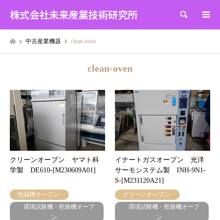
株式会社未来産業技術研究所
検索
中古産業機器
clean-oven
clean-oven
クリーンオーブン ヤマト科
イナートガスオーブン 光洋
学製 DE610-[M230609A01]
サーモシステム製 INH-9N1-
S-[M231120A21]
恒温槽オーブン
クリーンオーブン
環境試験機・乾燥機オーブ
環境試験機・乾燥機オーブ
ン
ン