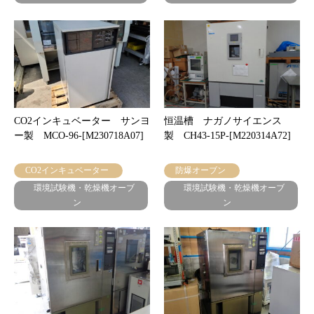
CO2インキュベーター サンヨ
恒温槽 ナガノサイエンス
ー製 MCO-96-[M230718A07]
製 CH43-15P-[M220314A72]
CO2インキュベーター
防爆オーブン
環境試験機・乾燥機オーブ
環境試験機・乾燥機オーブ
ン
ン