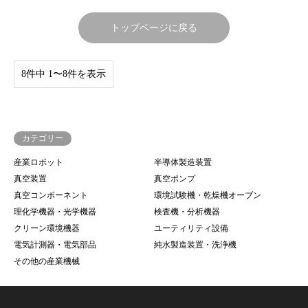
トップページに戻る
8件中 1〜8件を表示
カテゴリー
産業ロボット
半導体製造装置
真空装置
真空ポンプ
真空コンポーネント
環境試験機・乾燥機オーブン
理化学機器・光学機器
検査機・分析機器
クリーン環境機器
ユーティリティ設備
電気計測器・電気部品
純水製造装置・洗浄機
その他の産業機械