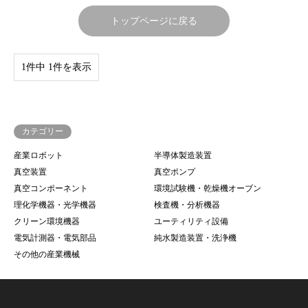
トップページに戻る
1件中 1件を表示
カテゴリー
産業ロボット
半導体製造装置
真空装置
真空ポンプ
真空コンポーネント
環境試験機・乾燥機オーブン
理化学機器・光学機器
検査機・分析機器
クリーン環境機器
ユーティリティ設備
電気計測器・電気部品
純水製造装置・洗浄機
その他の産業機械