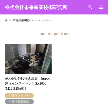
株式会社未来産業技術研究所
検索
中古産業機器
aoi-inspection
aoi-inspection
AOI基板外観検査装置 inspec
製（インスペック）SX1000 –
[M221125A01]
半導体ウェハー
半導体製造装置