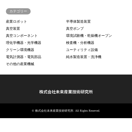
カテゴリー
産業ロボット
半導体製造装置
真空装置
真空ポンプ
真空コンポーネント
環境試験機・乾燥機オーブン
理化学機器・光学機器
検査機・分析機器
クリーン環境機器
ユーティリティ設備
電気計測器・電気部品
純水製造装置・洗浄機
その他の産業機械
株式会社未来産業技術研究所
©
株式会社未来産業技術研究所
. All Rights Reserved.