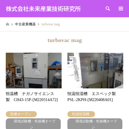
株式会社未来産業技術研究所
検索
中古産業機器
turbovac mag
turbovac mag
恒温槽 ナガノサイエンス
恒温恒湿槽 エスペック製
製 CH43-15P-[M220314A72]
PSL-2KPH-[M220408A01]
防爆オーブン
恒温恒湿槽
環境試験機・乾燥機オーブ
環境試験機・乾燥機オーブ
ン
ン