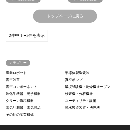
トップページに戻る
2件中 1〜2件を表示
カテゴリー
産業ロボット
半導体製造装置
真空装置
真空ポンプ
真空コンポーネント
環境試験機・乾燥機オーブン
理化学機器・光学機器
検査機・分析機器
クリーン環境機器
ユーティリティ設備
電気計測器・電気部品
純水製造装置・洗浄機
その他の産業機械