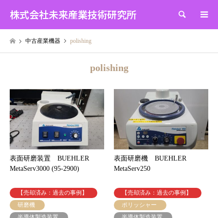
株式会社未来産業技術研究所
検索
中古産業機器
polishing
polishing
表面研磨装置 BUEHLER
表面研磨機 BUEHLER
MetaServ3000 (95-2900)
MetaServ250
【売却済み：過去の事例】
【売却済み：過去の事例】
研磨機
ポリッシャー
半導体製造装置
半導体製造装置