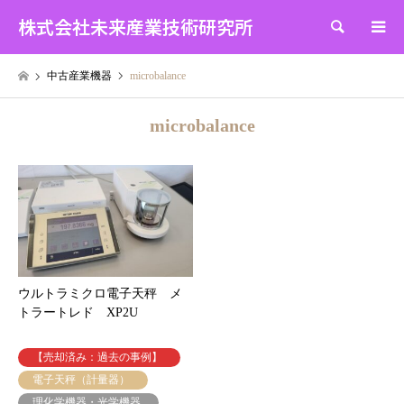
株式会社未来産業技術研究所
検索
中古産業機器
microbalance
microbalance
ウルトラミクロ電子天秤 メ
トラートレド XP2U
【売却済み：過去の事例】
電子天秤（計量器）
理化学機器・光学機器