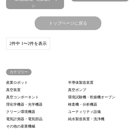
ン
トップページに戻る
2件中 1〜2件を表示
カテゴリー
産業ロボット
半導体製造装置
真空装置
真空ポンプ
真空コンポーネント
環境試験機・乾燥機オーブン
理化学機器・光学機器
検査機・分析機器
クリーン環境機器
ユーティリティ設備
電気計測器・電気部品
純水製造装置・洗浄機
その他の産業機械