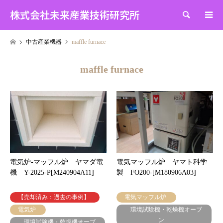
株式会社未来産業技術研究所
検索
中古産業機器
maffle furnace
maffle furnace
電気炉-マッフル炉 ヤマダ電
電気マッフル炉 ヤマト科学
機 Y-2025-P[M240904A11]
製 FO200-[M180906A03]
【売却済み：過去の事例】
電気マッフル炉
電気炉
環境試験機・乾燥機オーブ
ン
環境試験機・乾燥機オーブ