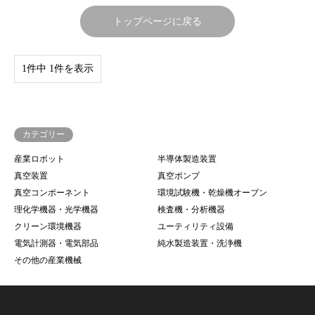
トップページに戻る
1件中 1件を表示
カテゴリー
産業ロボット
半導体製造装置
真空装置
真空ポンプ
真空コンポーネント
環境試験機・乾燥機オーブン
理化学機器・光学機器
検査機・分析機器
クリーン環境機器
ユーティリティ設備
電気計測器・電気部品
純水製造装置・洗浄機
その他の産業機械