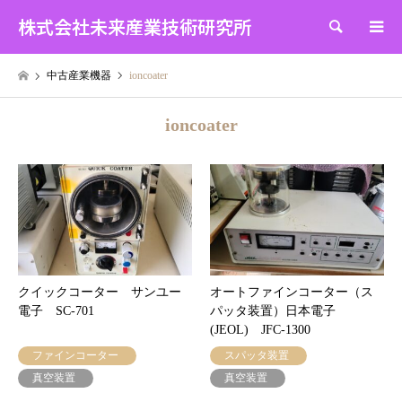
株式会社未来産業技術研究所
検索
中古産業機器
ioncoater
ioncoater
クイックコーター サンユー
オートファインコーター（ス
電子 SC-701
パッタ装置）日本電子
(JEOL) JFC-1300
ファインコーター
スパッタ装置
真空装置
真空装置