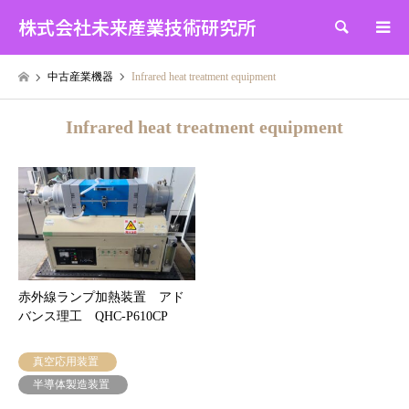
株式会社未来産業技術研究所
検索
中古産業機器
Infrared heat treatment equipment
Infrared heat treatment equipment
赤外線ランプ加熱装置 アド
バンス理工 QHC-P610CP
真空応用装置
半導体製造装置