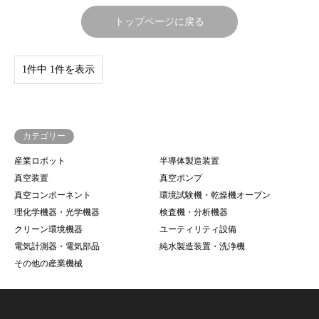
トップページに戻る
1件中 1件を表示
カテゴリー
産業ロボット
半導体製造装置
真空装置
真空ポンプ
真空コンポーネント
環境試験機・乾燥機オーブン
理化学機器・光学機器
検査機・分析機器
クリーン環境機器
ユーティリティ設備
電気計測器・電気部品
純水製造装置・洗浄機
その他の産業機械