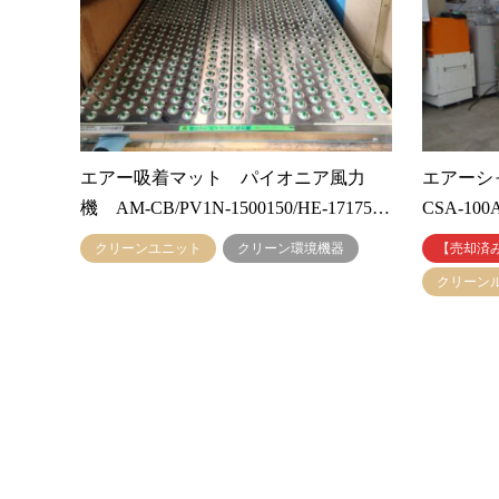
エアー吸着マット パイオニア風力
エアーシ
機 AM-CB/PV1N-1500150/HE-17175…
CSA-100A
クリーンユニット
クリーン環境機器
【売却済
クリーン