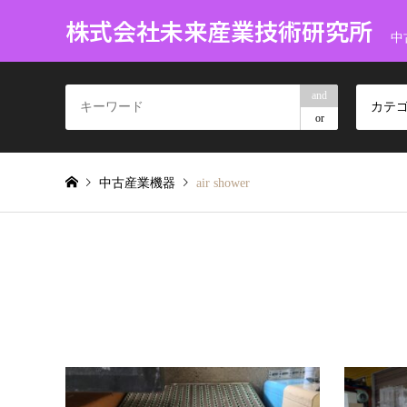
株式会社未来産業技術研究所
中
and
カテ
or
中古産業機器
air shower