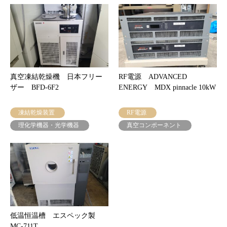
真空凍結乾燥機 日本フリー
RF電源 ADVANCED
ザー BFD-6F2
ENERGY MDX pinnacle 10kW
凍結乾燥装置
RF電源
理化学機器・光学機器
真空コンポーネント
低温恒温槽 エスペック製
MC-711T