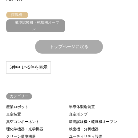
恒温槽
環境試験機・乾燥機オーブ
ン
トップページに戻る
5件中 1〜5件を表示
カテゴリー
産業ロボット
半導体製造装置
真空装置
真空ポンプ
真空コンポーネント
環境試験機・乾燥機オーブン
理化学機器・光学機器
検査機・分析機器
クリーン環境機器
ユーティリティ設備