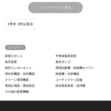
トップページに戻る
1件中 1件を表示
カテゴリー
産業ロボット
半導体製造装置
真空装置
真空ポンプ
真空コンポーネント
環境試験機・乾燥機オーブン
理化学機器・光学機器
検査機・分析機器
クリーン環境機器
ユーティリティ設備
電気計測器・電気部品
純水製造装置・洗浄機
その他の産業機械